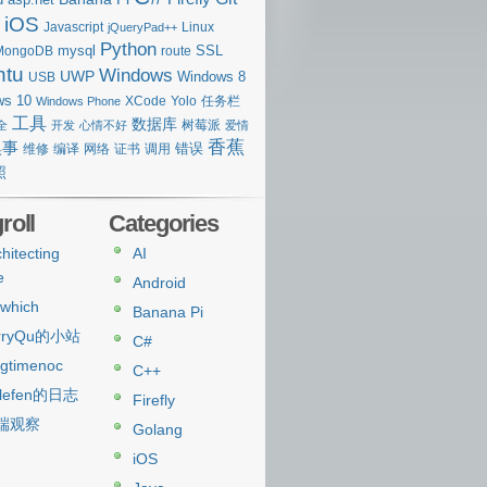
iOS
Javascript
Linux
jQueryPad++
Python
mysql
SSL
MongoDB
route
ntu
Windows
UWP
Windows 8
USB
ws 10
XCode
Yolo
任务栏
Windows Phone
工具
数据库
树莓派
全
开发
心情不好
爱情
香蕉
糗事
错误
维修
编译
网络
证书
调用
照
roll
Categories
hitecting
AI
e
Android
which
Banana Pi
rryQu的小站
C#
ngtimenoc
C++
lefen的日志
Firefly
端观察
Golang
iOS