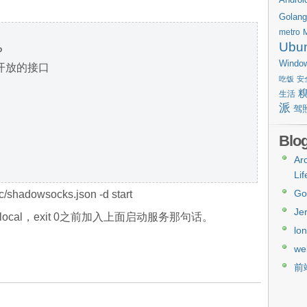
n
Golang
metro
Ubu
P
Windo
#你要开放的接口
吃饭
安
生活
派
驾
Blog
Arc
Lif
Go
/shadowsocks.json -d start
Je
c.local，exit 0之前加入上面启动服务那句话。
lo
we
前