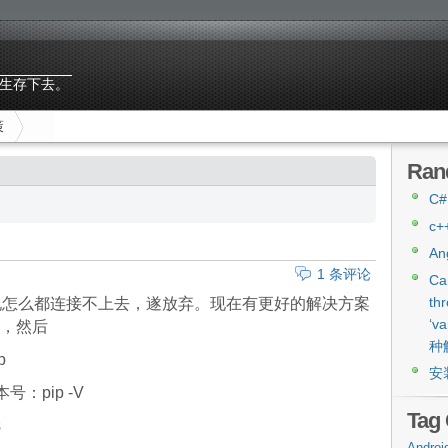
生存下去。
策
Ran
C
c
An
1 条评论
Ca
th
现怎么都连接不上去，遂放弃。现在有更好的解决方案
‘v
，然后
种
p
安
：pip -V
Tag
s
Androi