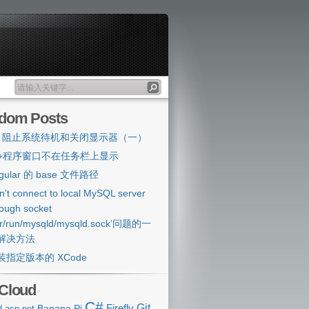
dom Posts
# 阻止系统待机和关闭显示器（一）
++程序窗口不在任务栏上显示
gular 的 base 文件路径
n’t connect to local MySQL server
rough socket
ar/run/mysqld/mysqld.sock’问题的一
解决方法
装指定版本的 XCode
 Cloud
C#
Git
Banana Pi
Firefly
d
asp.net