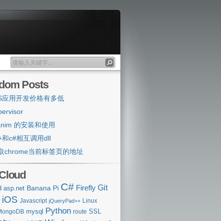
dom Posts
OS应用开发价格有多低
pervisor
anim 的安装和使用
+和c#相互调用dll
取chrome当前标签页的地址
 Cloud
C#
Git
Banana Pi
Firefly
d
asp.net
iOS
Javascript
Linux
jQueryPad++
Python
mysql
SSL
MongoDB
route