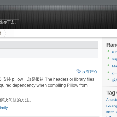
生存下去。
策
Ran
i
su
M
没有评论
c+
 pillow，总是报错 The headers or library files
获
 required dependency when compiling Pillow from
Tag
解决问题的方法。
Androi
Golang
irefly
metro