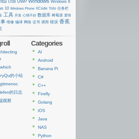
ntu
Windows
UWP
Windows 8
USB
ws 10
XCode
Yolo
任务栏
Windows Phone
工具
数据库
树莓派
全
开发
心情不好
爱情
香蕉
糗事
错误
维修
编译
网络
证书
调用
照
roll
Categories
hitecting
AI
e
Android
which
Banana Pi
rryQu的小站
C#
ngtimenoc
C++
lefen的日志
Firefly
端观察
Golang
iOS
Java
NAS
Python