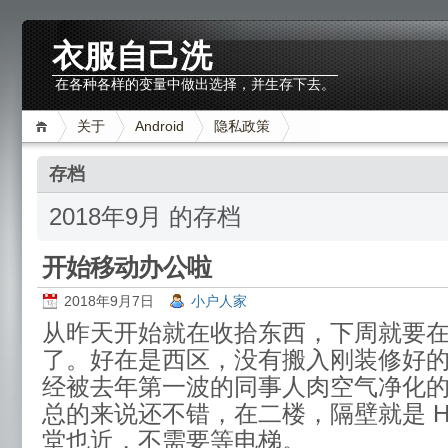
衣服自己洗
在各种各样的变量中做出选择，并生存下去。
关于
Android
隐私政策
存档
2018年9月 的存档
开始移动办公啦
2018年9月7日
小户人家
从昨天开始就在收拾东西，下周就要
了。好在是西区，没有搬入刚装修好
经被去年第一波的同事人肉空气净化
总的来说还不错，在二楼，隔壁就是 H
堂也近，不需要等电梯。