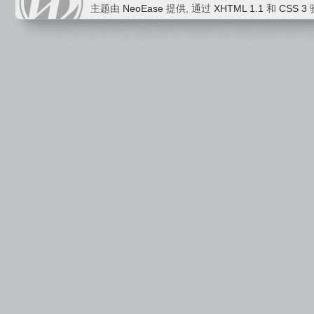
主题由
NeoEase
提供, 通过
XHTML 1.1
和
CSS 3